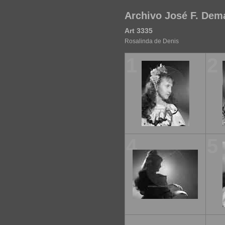
Archivo José F. Dem
Art 3335
Rosalinda de Denis
1
2
4
5