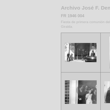
Archivo José F. D
FR 1946 004
Fiesta de primera comunión del 
Giralda.