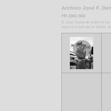
Archivo José F. D
FR 1961 004
D. Juan Carlos de uniforme de 
súper 8 al lado de un Junker J