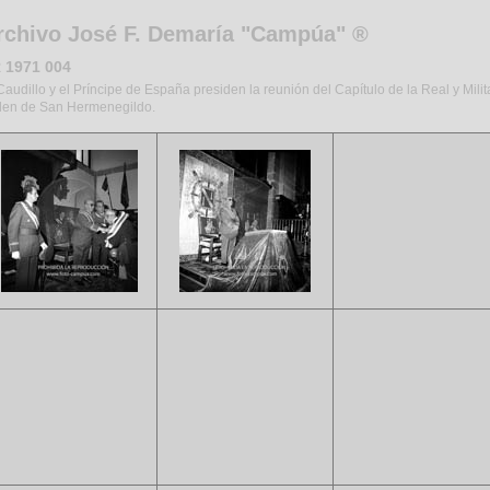
rchivo José F. Demaría "Campúa" ®
 1971 004
Caudillo y el Príncipe de España presiden la reunión del Capítulo de la Real y Milit
den de San Hermenegildo.