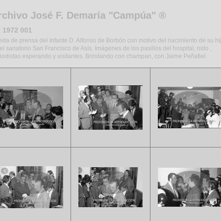
rchivo José F. Demaría "Campúa" ®
 1972 001
da de prensa del Infante D. Alfonso de Borbón con motivo del nacimiento de su hi
el sanatorio San Francisco de Asís. Imágenes de los pasillos del hospital, nido ,
iodistas esperando y visitantes. Brindando con champan, con Jaime Peñafiel.