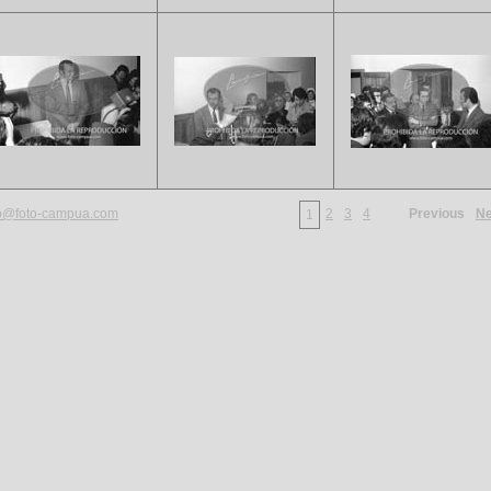
fo@foto-campua.com
2
3
4
Previous
Ne
1