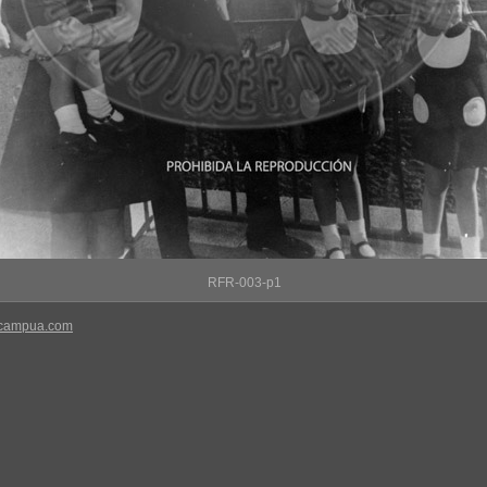
RFR-003-p1
-campua.com