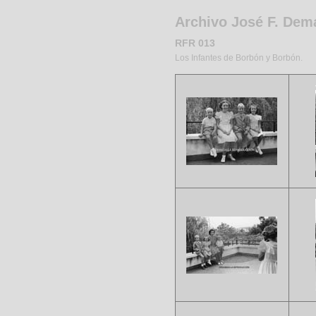
Archivo José F. Dem
RFR 013
Los Infantes de Borbón y Borbón.