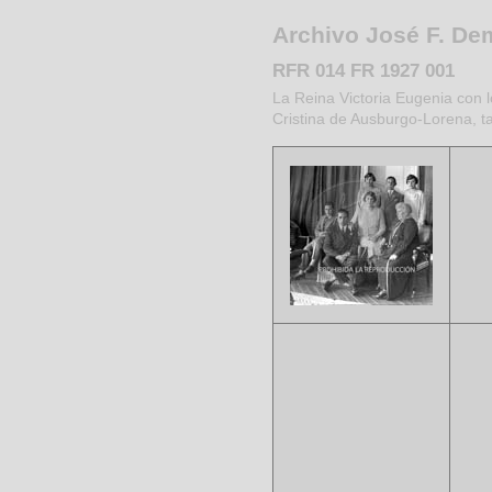
Archivo José F. D
RFR 014 FR 1927 001
La Reina Victoria Eugenia con l
Cristina de Ausburgo-Lorena, t