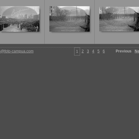
fo@foto-campua.com
2
3
4
5
6
Previous
Ne
1