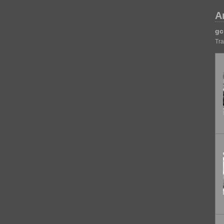
A
gc
Tra