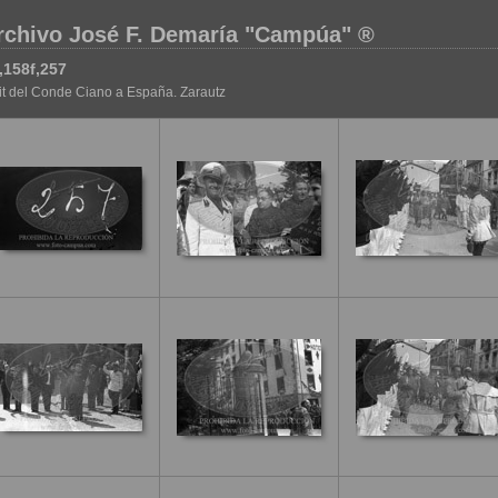
rchivo José F. Demaría "Campúa" ®
,158f,257
it del Conde Ciano a España. Zarautz