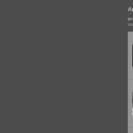
A
gc
Vis