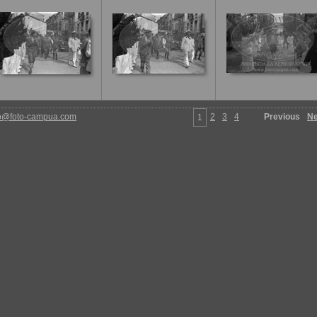
fo@foto-campua.com
2
3
4
Previous
Ne
1