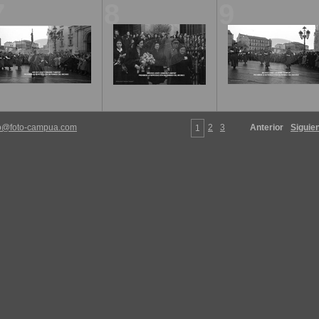
7
8
9
fo@foto-campua.com
2
3
Anterior
Siguie
1