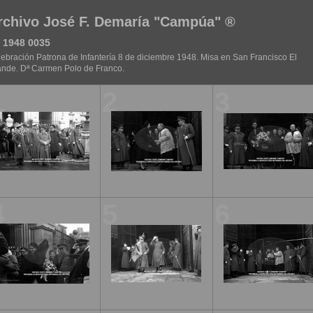
rchivo José F. Demaría "Campúa" ®
 1948 0035
ebración Patrona de Infantería 8 de diciembre 1948. Misa en San Francisco El
nde. Dª Carmen Polo de Franco.
1
2
3
4
5
6