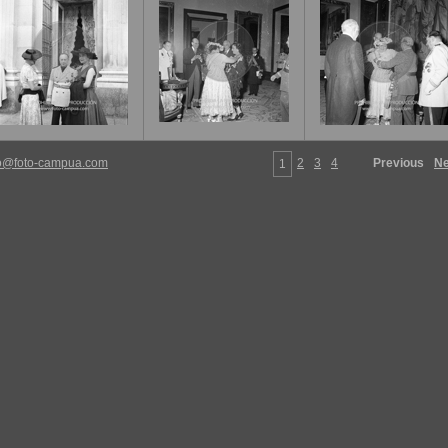
fo@foto-campua.com
2
3
4
Previous
Ne
1