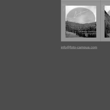
7
8
info@foto-campua.com