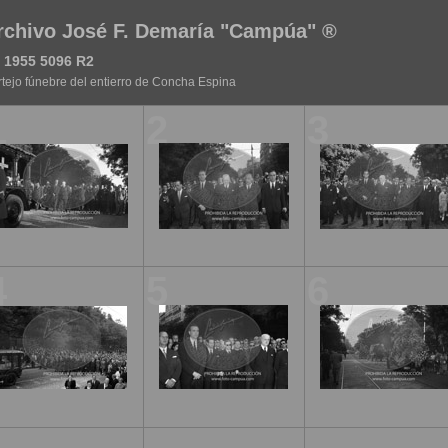
rchivo José F. Demaría "Campúa" ®
 1955 5096 R2
tejo fúnebre del entierro de Concha Espina
1
2
3
4
5
6