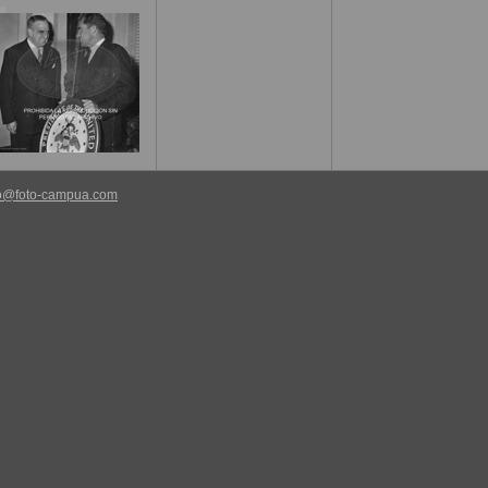
7
fo@foto-campua.com