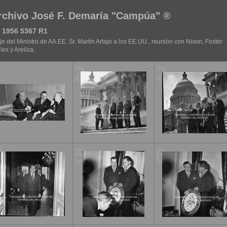
rchivo José F. Demaría "Campúa" ®
 1956 5367 R1
je del Ministro de AA.EE. Sr. Martín Artajo a los EE.UU., reunión con Nixon, Foster
les y Areilza.
1
2
3
4
5
6