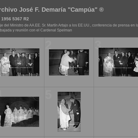
rchivo José F. Demaría "Campúa" ®
 1956 5367 R2
je del Ministro de AA.EE. Sr. Martín Artajo a los EE.UU., conferencia de prensa en l
ajada y reunión con el Cardenal Spelman
1
2
3
4
5