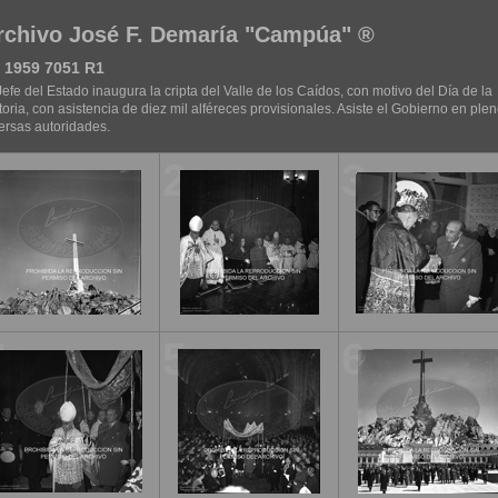
rchivo José F. Demaría "Campúa" ®
 1959 7051 R1
Jefe del Estado inaugura la cripta del Valle de los Caídos, con motivo del Día de la
toria, con asistencia de diez mil alféreces provisionales. Asiste el Gobierno en plen
ersas autoridades.
1
2
3
4
5
6