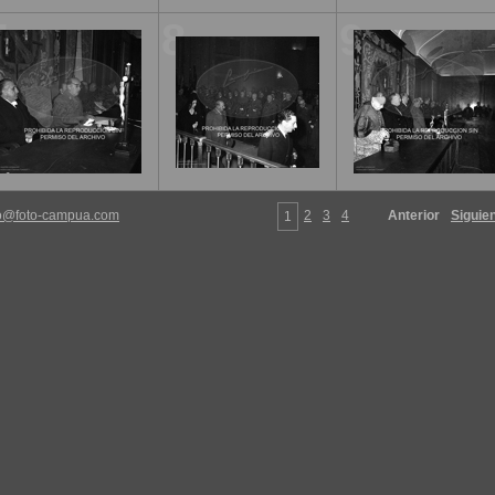
7
8
9
fo@foto-campua.com
2
3
4
Anterior
Siguie
1