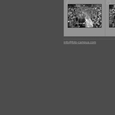
7
8
info@foto-campua.com