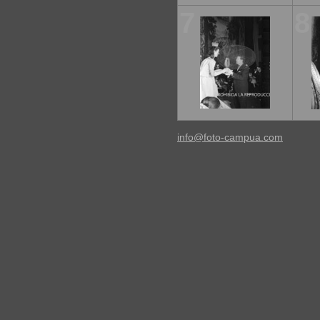
7
8
info@foto-campua.com