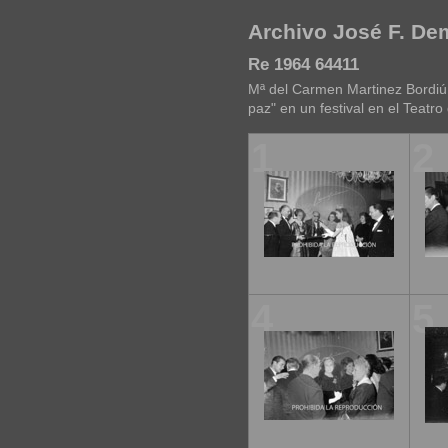
Archivo José F. D
Re 1964 64411
Mª del Carmen Martinez Bordiú F
paz" en un festival en el Teatro
1
2
4
5