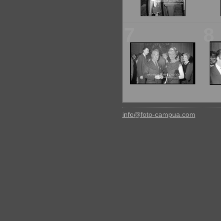
7
8
info@foto-campua.com