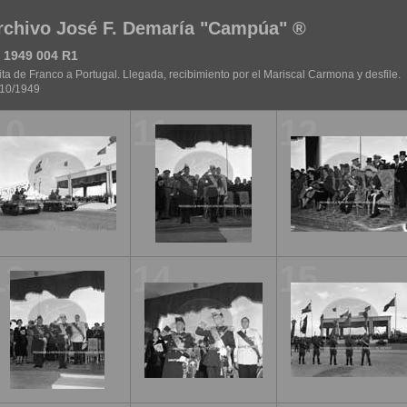
rchivo José F. Demaría "Campúa" ®
 1949 004 R1
ita de Franco a Portugal. Llegada, recibimiento por el Mariscal Carmona y desfile.
/10/1949
10
11
12
13
14
15