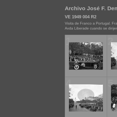
Archivo José F. D
VE 1949 004 R2
Visita de Franco a Portugal. F
Avda Liberade cuando se dirije
1
2
4
5