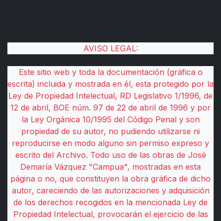
AVISO LEGAL:
Este sitio web y toda la documentación (gráfica o
escrita) incluida y mostrada en él, esta protegido por la
Ley de Propiedad Intelectual, RD Legislativo 1/1996, de
12 de abril, BOE núm. 97 de 22 de abril de 1996 y por
la Ley Orgánica 10/1995 del Código Penal y son
propiedad de su autor, no pudiendo utilizarse ni
reproducirse en modo alguno sin permiso expreso y
escrito del Archivo. Todo uso de las obras de José
Demaría Vázquez "Campua", mostradas en esta
página o no, que constituyen la obra gráfica de dicho
autor, careciendo de las autorizaciones y adquisición
de los derechos recogidos en la mencionada Ley de
Propiedad Intelectual, provocarán el ejercicio de las