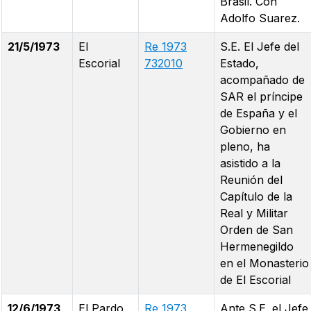
Brasil. Con
Adolfo Suarez.
21/5/1973
El
Re 1973
S.E. El Jefe del
Escorial
732010
Estado,
acompañado de
SAR el príncipe
de España y el
Gobierno en
pleno, ha
asistido a la
Reunión del
Capítulo de la
Real y Militar
Orden de San
Hermenegildo
en el Monasterio
de El Escorial
12/6/1973
El Pardo
Re 1973
Ante S.E. el Jefe