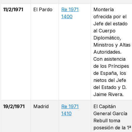
11/2/1971
El Pardo
Re 1971
Montería
1400
ofrecida por el
Jefe del estado
al Cuerpo
Diplomático,
Ministros y Altas
Autoridades.
Con asistencia
de los Príncipes
de España, los
nietos del Jefe
del Estado y D.
Jaime Rivera.
19/2/1971
Madrid
Re 1971
El Capitán
1410
General García
Rebull toma
posesión de la 1ª