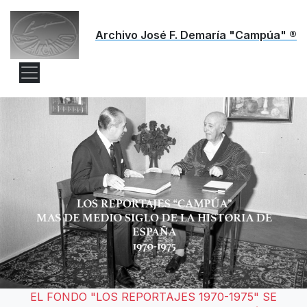
Archivo José F. Demaría "Campúa" ®
EL FONDO "LOS REPORTAJES 1970-1975" SE