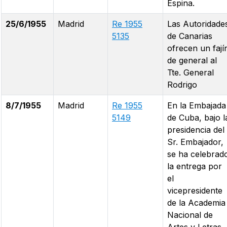
Espina.
25/6/1955
Madrid
Re 1955
Las Autoridade
5135
de Canarias
ofrecen un fají
de general al
Tte. General
Rodrigo
8/7/1955
Madrid
Re 1955
En la Embajada
5149
de Cuba, bajo l
presidencia del
Sr. Embajador,
se ha celebrad
la entrega por
el
vicepresidente
de la Academia
Nacional de