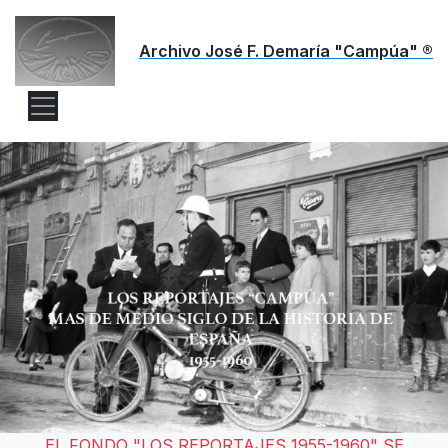
Archivo José F. Demaría "Campúa" ®
EL FONDO "LOS REPORTAJES 1955-1960" SE