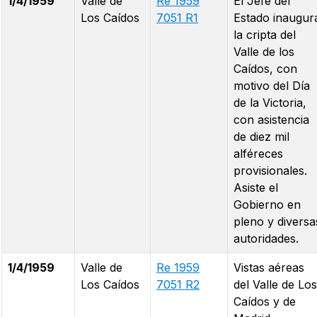
1/4/1959
Valle de
Re 1959
El Jefe del
Los Caídos
7051 R1
Estado inaugur
la cripta del
Valle de los
Caídos, con
motivo del Día
de la Victoria,
con asistencia
de diez mil
alféreces
provisionales.
Asiste el
Gobierno en
pleno y diversa
autoridades.
1/4/1959
Valle de
Re 1959
Vistas aéreas
Los Caídos
7051 R2
del Valle de Los
Caídos y de