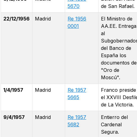
5670
de San Rafael.
22/12/1956
Madrid
Re 1956
El Ministro de
0001
AA.EE. Entrega
al
Subgobernado
del Banco de
España los
documentos de
"Oro de
Moscú".
1/4/1957
Madrid
Re 1957
Franco preside
5665
el XXVIII Desfil
de La Victoria.
9/4/1957
Madrid
Re 1957
Entierro del
5682
Cardenal
Segura.