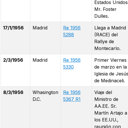
Estados Unidos
Mr. Foster
Dulles.
17/1/1956
Madrid
Re 1956
Llega a Madrid
5288
(RACE) del
Rallye de
Montecarlo.
2/3/1956
Madrid
Re 1956
Primer Viernes
5330
de marzo en la
Iglesia de Jesú
de Medinaceli.
8/3/1956
Whasington
Re 1956
Viaje del
D.C.
5367 R1
Ministro de
AA.EE. Sr.
Martín Artajo a
los EE.UU.,
reunión con