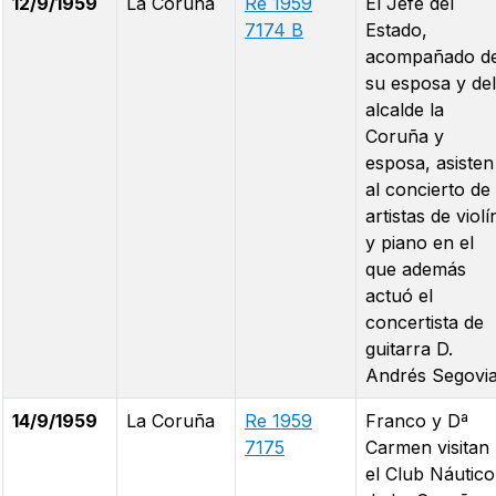
12/9/1959
La Coruña
Re 1959
El Jefe del
7174 B
Estado,
acompañado d
su esposa y del
alcalde la
Coruña y
esposa, asisten
al concierto de
artistas de violí
y piano en el
que además
actuó el
concertista de
guitarra D.
Andrés Segovia
14/9/1959
La Coruña
Re 1959
Franco y Dª
7175
Carmen visitan
el Club Náutico