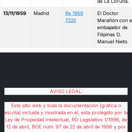
de La Coruña.
13/11/1959
Madrid
Re 1959
El Doctor
7225
Marañón con e
embajador de
Filipinas D.
Manuel Nieto.
AVISO LEGAL:
Este sitio web y toda la documentación (gráfica o
escrita) incluida y mostrada en él, esta protegido por la
Ley de Propiedad Intelectual, RD Legislativo 1/1996, de
12 de abril, BOE núm. 97 de 22 de abril de 1996 y por