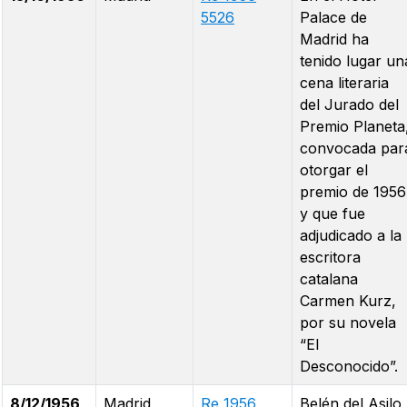
5526
Palace de
Madrid ha
tenido lugar un
cena literaria
del Jurado del
Premio Planeta
convocada par
otorgar el
premio de 1956
y que fue
adjudicado a la
escritora
catalana
Carmen Kurz,
por su novela
“El
Desconocido”.
8/12/1956
Madrid
Re 1956
Belén del Asilo